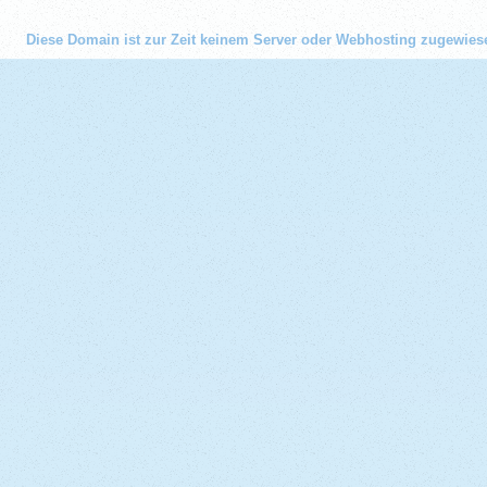
Diese Domain ist zur Zeit keinem Server oder Webhosting zugewies